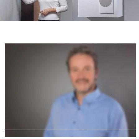
Herzlich Willkommen
bei Stefan Oeltjen – Ihrem Spezialisten für alle Fragen zum 
Thema Heizung, Sanitär- und Solaranlagen im Ammerland. 
Seit 2006 bin ich als Meister in Wiefelstede/Gristede ansässig.
Unser Kernspektrum bezieht sich auf die Installation und den 
Bau von Heizungsanlagen, sowie deren Erneuerung unter 
Berücksichtigung von Klimaschutzaspekten. 
Gerne würden wir auch Sie kompetent beraten und für Sie 
tätig werden. Rufen Sie uns einfach an 04403 - 939 70 70. Wir 
freuen uns auf Sie!
Stefan Oeltjen & Team